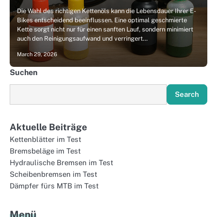
Die Wahl des richtigen Kettenöls kann die Lebensdauer Ihrer E-
Bikes entscheidend beeinflussen. Eine optimal geschmierte
Kette sorgt nicht nur für einen sanften Lauf, sondern minimiert
auch den Reinigungsaufwand und verringert…
March 29, 2026
Suchen
Search
Aktuelle Beiträge
Kettenblätter im Test
Bremsbeläge im Test
Hydraulische Bremsen im Test
Scheibenbremsen im Test
Dämpfer fürs MTB im Test
Menü