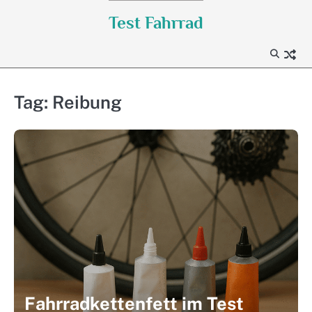
Skip
Test Fahrrad
to
content
Tag:
Reibung
Fahrradkettenfett im Test