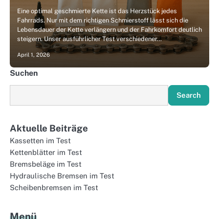
Eine optimal geschmierte Kette ist das Herzstück jedes
Fahrrads. Nur mit dem richtigen Schmierstoff lässt sich die
Lebensdauer der Kette verlängern und der Fahrkomfort deutlich
steigern. Unser ausführlicher Test verschiedener…
April 1, 2026
Suchen
Search
Aktuelle Beiträge
Kassetten im Test
Kettenblätter im Test
Bremsbeläge im Test
Hydraulische Bremsen im Test
Scheibenbremsen im Test
Menü