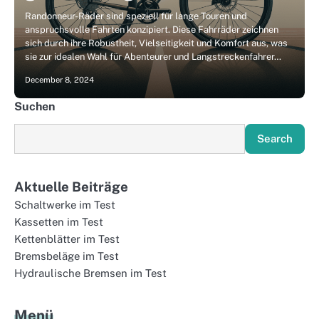
Randonneur-Räder sind speziell für lange Touren und
anspruchsvolle Fahrten konzipiert. Diese Fahrräder zeichnen
sich durch ihre Robustheit, Vielseitigkeit und Komfort aus, was
sie zur idealen Wahl für Abenteurer und Langstreckenfahrer…
December 8, 2024
Suchen
Search
Aktuelle Beiträge
Schaltwerke im Test
Kassetten im Test
Kettenblätter im Test
Bremsbeläge im Test
Hydraulische Bremsen im Test
Menü