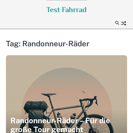
Skip
Test Fahrrad
to
content
Tag:
Randonneur-Räder
Randonneur-Räder – Für die
große Tour gemacht