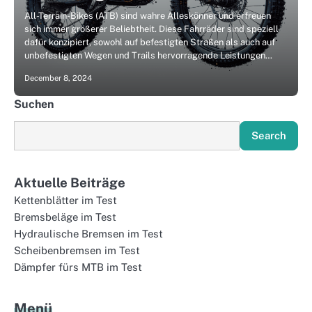
All-Terrain-Bikes (ATB) sind wahre Alleskönner und erfreuen
sich immer größerer Beliebtheit. Diese Fahrräder sind speziell
dafür konzipiert, sowohl auf befestigten Straßen als auch auf
unbefestigten Wegen und Trails hervorragende Leistungen…
December 8, 2024
Suchen
Search
Aktuelle Beiträge
Kettenblätter im Test
Bremsbeläge im Test
Hydraulische Bremsen im Test
Scheibenbremsen im Test
Dämpfer fürs MTB im Test
Menü