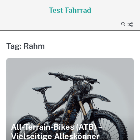
Skip
Test Fahrrad
to
content
Tag:
Rahm
All-Terrain-Bikes (ATB) –
Vielseitige Alleskönner