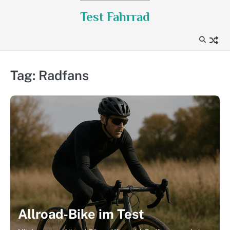
Skip
Test Fahrrad
to
content
Tag:
Radfans
Allroad-Bike im Test