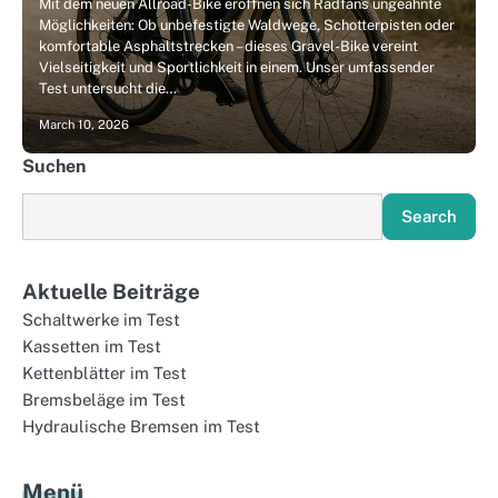
Mit dem neuen Allroad-Bike eröffnen sich Radfans ungeahnte
Möglichkeiten: Ob unbefestigte Waldwege, Schotterpisten oder
komfortable Asphaltstrecken – dieses Gravel-Bike vereint
Vielseitigkeit und Sportlichkeit in einem. Unser umfassender
Test untersucht die…
March 10, 2026
Suchen
Search
Aktuelle Beiträge
Schaltwerke im Test
Kassetten im Test
Kettenblätter im Test
Bremsbeläge im Test
Hydraulische Bremsen im Test
Menü