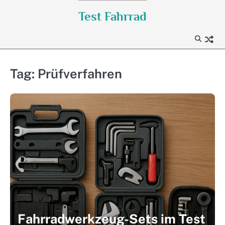
Skip
Test Fahrrad
to
content
Tag:
Prüfverfahren
Fahrradwerkzeug-Sets im Test