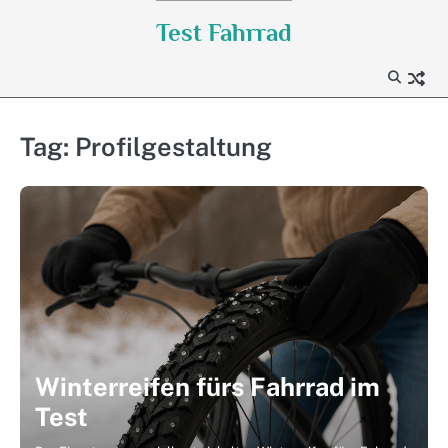
Skip
Test Fahrrad
to
content
Tag:
Profilgestaltung
Winterreifen fürs Fahrrad im
Test