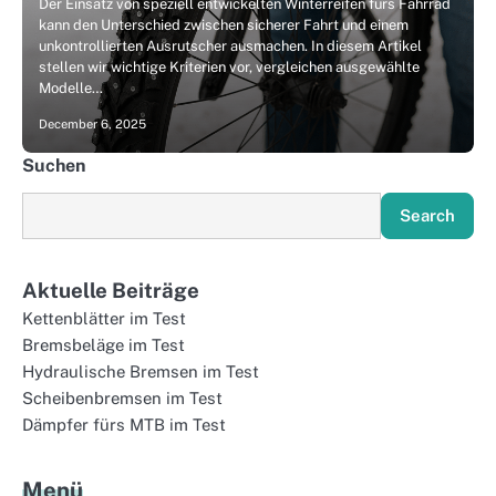
Der Einsatz von speziell entwickelten Winterreifen fürs Fahrrad
kann den Unterschied zwischen sicherer Fahrt und einem
unkontrollierten Ausrutscher ausmachen. In diesem Artikel
stellen wir wichtige Kriterien vor, vergleichen ausgewählte
Modelle…
December 6, 2025
Suchen
Search
Aktuelle Beiträge
Kettenblätter im Test
Bremsbeläge im Test
Hydraulische Bremsen im Test
Scheibenbremsen im Test
Dämpfer fürs MTB im Test
Menü