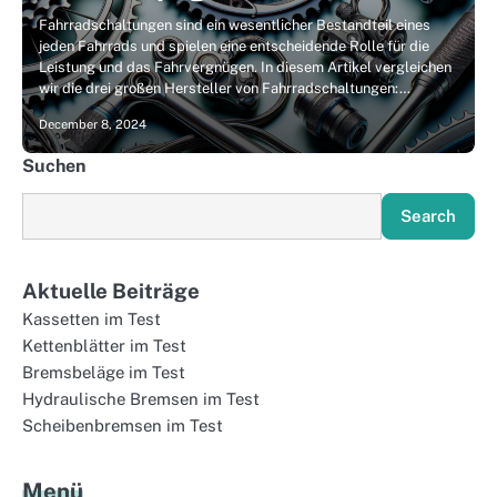
Fahrradschaltungen sind ein wesentlicher Bestandteil eines
jeden Fahrrads und spielen eine entscheidende Rolle für die
Leistung und das Fahrvergnügen. In diesem Artikel vergleichen
wir die drei großen Hersteller von Fahrradschaltungen:…
December 8, 2024
Suchen
Search
Aktuelle Beiträge
Kassetten im Test
Kettenblätter im Test
Bremsbeläge im Test
Hydraulische Bremsen im Test
Scheibenbremsen im Test
Menü