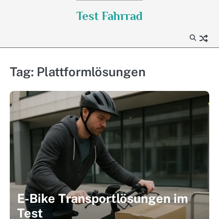
Skip
Test Fahrrad
to
content
Tag:
Plattformlösungen
E-Bike Transportlösungen im
Test