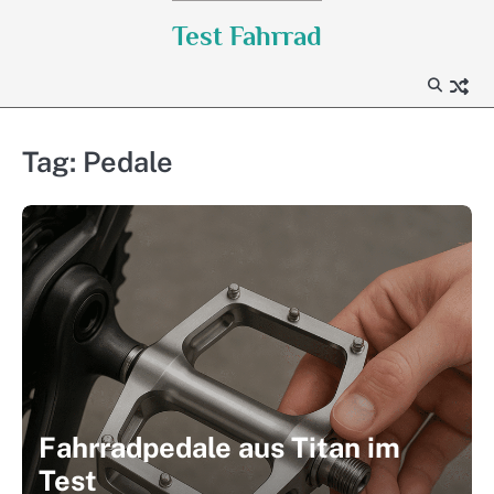
Skip
Test Fahrrad
to
content
Tag:
Pedale
Fahrradpedale aus Titan im
Test