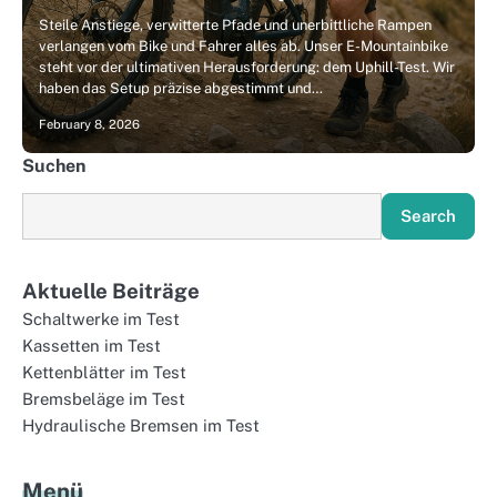
Steile Anstiege, verwitterte Pfade und unerbittliche Rampen
verlangen vom Bike und Fahrer alles ab. Unser E-Mountainbike
steht vor der ultimativen Herausforderung: dem Uphill-Test. Wir
haben das Setup präzise abgestimmt und…
February 8, 2026
Suchen
Search
Aktuelle Beiträge
Schaltwerke im Test
Kassetten im Test
Kettenblätter im Test
Bremsbeläge im Test
Hydraulische Bremsen im Test
Menü