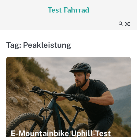
Skip
Test Fahrrad
to
content
Tag:
Peakleistung
E-Mountainbike Uphill-Test