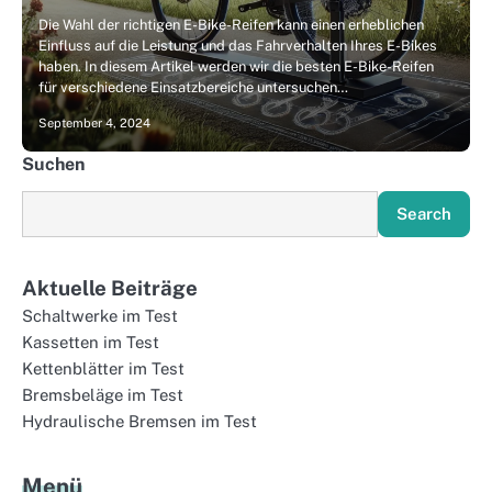
Die Wahl der richtigen E-Bike-Reifen kann einen erheblichen
Einfluss auf die Leistung und das Fahrverhalten Ihres E-Bikes
haben. In diesem Artikel werden wir die besten E-Bike-Reifen
für verschiedene Einsatzbereiche untersuchen…
September 4, 2024
Suchen
Search
Aktuelle Beiträge
Schaltwerke im Test
Kassetten im Test
Kettenblätter im Test
Bremsbeläge im Test
Hydraulische Bremsen im Test
Menü