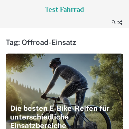
Skip
Test Fahrrad
to
content
Tag:
Offroad-Einsatz
Die besten E-Bike-Reifen für
unterschiedliche
Einsatzbereiche