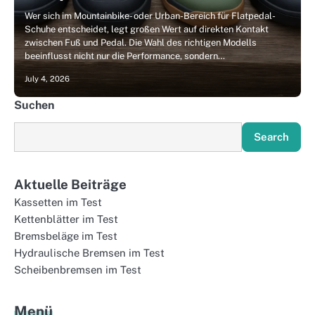
Wer sich im Mountainbike- oder Urban-Bereich für Flatpedal-
Schuhe entscheidet, legt großen Wert auf direkten Kontakt
zwischen Fuß und Pedal. Die Wahl des richtigen Modells
beeinflusst nicht nur die Performance, sondern…
July 4, 2026
Suchen
Search
Aktuelle Beiträge
Kassetten im Test
Kettenblätter im Test
Bremsbeläge im Test
Hydraulische Bremsen im Test
Scheibenbremsen im Test
Menü