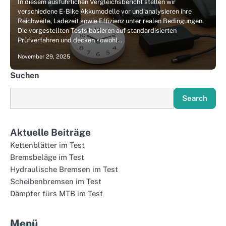
In diesem ausführlichen Vergleichsbericht stellen wir
verschiedene E-Bike Akkumodelle vor und analysieren ihre
Reichweite, Ladezeit sowie Effizienz unter realen Bedingungen.
Die vorgestellten Tests basieren auf standardisierten
Prüfverfahren und decken sowohl…
November 29, 2025
Suchen
Search
Aktuelle Beiträge
Kettenblätter im Test
Bremsbeläge im Test
Hydraulische Bremsen im Test
Scheibenbremsen im Test
Dämpfer fürs MTB im Test
Menü