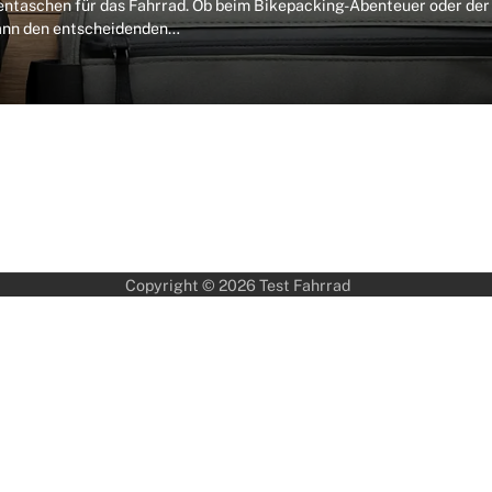
entaschen für das Fahrrad. Ob beim Bikepacking-Abenteuer oder der
 kann den entscheidenden…
Copyright © 2026
Test Fahrrad