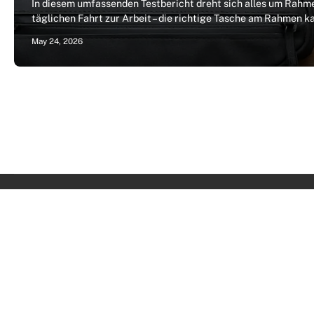
In diesem umfassenden Testbericht dreht sich alles um Rahm
täglichen Fahrt zur Arbeit – die richtige Tasche am Rahmen
May 24, 2026