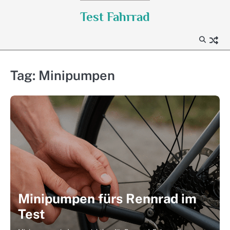
Skip
Test Fahrrad
to
content
Tag:
Minipumpen
Minipumpen fürs Rennrad im
Test