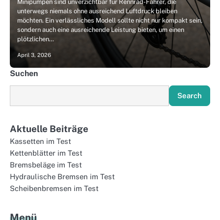
Minipumpen sind unverzichtbar für Rennrad-Fahrer, die
unterwegs niemals ohne ausreichend Luftdruck bleiben
möchten. Ein verlässliches Modell sollte nicht nur kompakt sein,
sondern auch eine ausreichende Leistung bieten, um einen
plötzlichen…
April 3, 2026
Suchen
Search
Aktuelle Beiträge
Kassetten im Test
Kettenblätter im Test
Bremsbeläge im Test
Hydraulische Bremsen im Test
Scheibenbremsen im Test
Menü