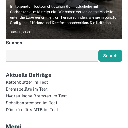
Im folgenden Testbericht stehen Rennradschuhe mit
Carbonsohle im Mittelpunkt. Wir haben verschiedene Modelle
unter die Lupe genommen, um herauszufinden, wie sie in puncto
Steifigkeit, Effizienz und Komfort abschneiden. Die Kriterien…
June 30, 2026
Suchen
Search
Aktuelle Beiträge
Kettenblätter im Test
Bremsbeläge im Test
Hydraulische Bremsen im Test
Scheibenbremsen im Test
Dämpfer fürs MTB im Test
Menü