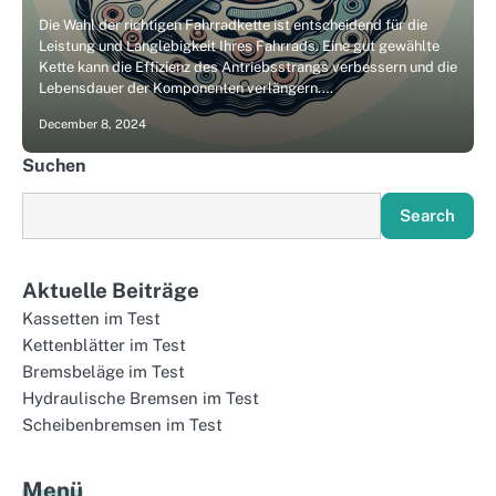
Die Wahl der richtigen Fahrradkette ist entscheidend für die
Leistung und Langlebigkeit Ihres Fahrrads. Eine gut gewählte
Kette kann die Effizienz des Antriebsstrangs verbessern und die
Lebensdauer der Komponenten verlängern.…
December 8, 2024
Suchen
Search
Aktuelle Beiträge
Kassetten im Test
Kettenblätter im Test
Bremsbeläge im Test
Hydraulische Bremsen im Test
Scheibenbremsen im Test
Menü