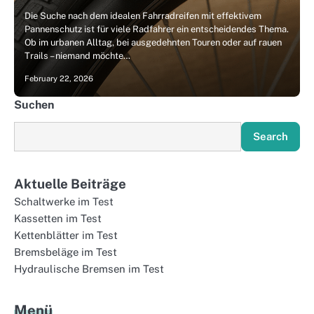
Die Suche nach dem idealen Fahrradreifen mit effektivem
Pannenschutz ist für viele Radfahrer ein entscheidendes Thema.
Ob im urbanen Alltag, bei ausgedehnten Touren oder auf rauen
Trails – niemand möchte…
February 22, 2026
Suchen
Search
Aktuelle Beiträge
Schaltwerke im Test
Kassetten im Test
Kettenblätter im Test
Bremsbeläge im Test
Hydraulische Bremsen im Test
Menü