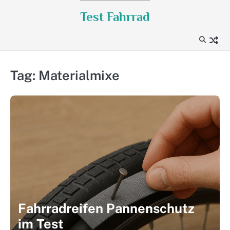
Skip
Test Fahrrad
to
content
Tag:
Materialmixe
Fahrradreifen Pannenschutz
im Test