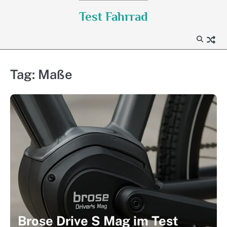
Skip
Test Fahrrad
to
content
Tag:
Maße
Brose Drive S Mag im Test