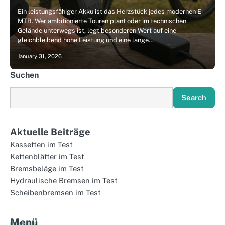
Ein leistungsfähiger Akku ist das Herzstück jedes modernen E-
MTB. Wer ambitionierte Touren plant oder im technischen
Gelände unterwegs ist, legt besonderen Wert auf eine
gleichbleibend hohe Leistung und eine lange…
January 31, 2026
Suchen
Search
Aktuelle Beiträge
Kassetten im Test
Kettenblätter im Test
Bremsbeläge im Test
Hydraulische Bremsen im Test
Scheibenbremsen im Test
Menü