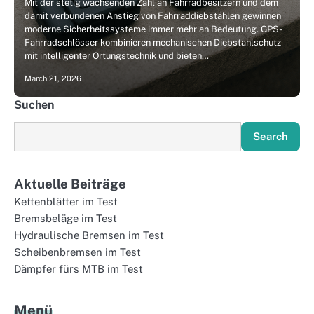
Mit der stetig wachsenden Zahl an Fahrradbesitzern und dem
damit verbundenen Anstieg von Fahrrad­diebstählen gewinnen
moderne Sicherheitssysteme immer mehr an Bedeutung. GPS-
Fahrradschlösser kombinieren mechanischen Diebstahlschutz
mit intelligenter Ortungstechnik und bieten…
March 21, 2026
Suchen
Search
Aktuelle Beiträge
Kettenblätter im Test
Bremsbeläge im Test
Hydraulische Bremsen im Test
Scheibenbremsen im Test
Dämpfer fürs MTB im Test
Menü