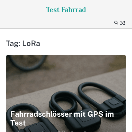
Skip
Test Fahrrad
to
content
Tag:
LoRa
Fahrradschlösser mit GPS im
Test