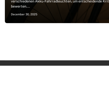
verschiedenen Akku-Fahrradleuchten, um entscheidende Kriter
bewerten.…
December 30, 2025