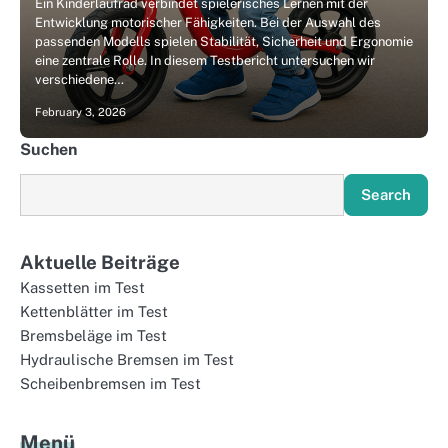
Ein Kinderlaufrad verbindet spielerisches Lernen mit der
Entwicklung motorischer Fähigkeiten. Bei der Auswahl des
passenden Modells spielen Stabilität, Sicherheit und Ergonomie
eine zentrale Rolle. In diesem Testbericht untersuchen wir
verschiedene…
February 3, 2026
Suchen
Search
Aktuelle Beiträge
Kassetten im Test
Kettenblätter im Test
Bremsbeläge im Test
Hydraulische Bremsen im Test
Scheibenbremsen im Test
Menü