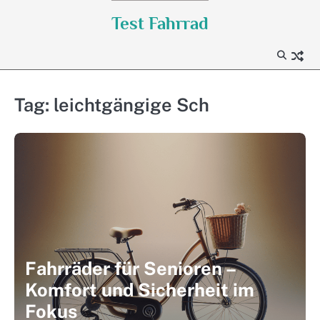
Skip
Test Fahrrad
to
content
Tag:
leichtgängige Sch
Fahrräder für Senioren –
Komfort und Sicherheit im
Fokus