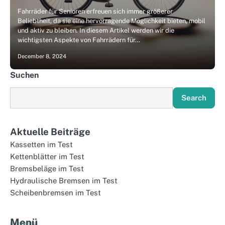
Fahrräder für Senioren erfreuen sich immer größerer
Beliebtheit, da sie eine hervorragende Möglichkeit bieten, mobil
und aktiv zu bleiben. In diesem Artikel werden wir die
wichtigsten Aspekte von Fahrrädern für…
December 8, 2024
Suchen
Search
Aktuelle Beiträge
Kassetten im Test
Kettenblätter im Test
Bremsbeläge im Test
Hydraulische Bremsen im Test
Scheibenbremsen im Test
Menü