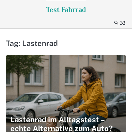
Skip
Test Fahrrad
to
content
Tag:
Lastenrad
Lastenrad im Alltagstest –
echte Alternative zum Auto?