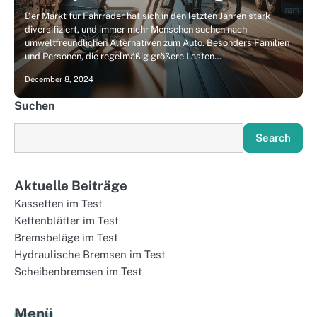
Der Markt für Fahrräder hat sich in den letzten Jahren stark
diversifiziert, und immer mehr Menschen suchen nach
umweltfreundlichen Alternativen zum Auto. Besonders Familien
und Personen, die regelmäßig größere Lasten…
December 8, 2024
Suchen
Search
Aktuelle Beiträge
Kassetten im Test
Kettenblätter im Test
Bremsbeläge im Test
Hydraulische Bremsen im Test
Scheibenbremsen im Test
Menü