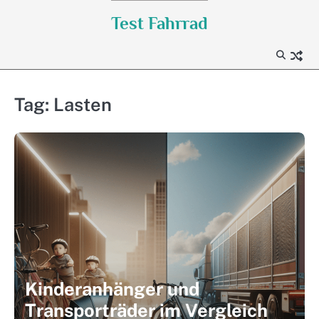
Skip
Test Fahrrad
to
content
Tag:
Lasten
Kinderanhänger und
Transporträder im Vergleich