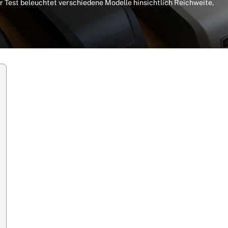
er Test beleuchtet verschiedene Modelle hinsichtlich Reichweite,