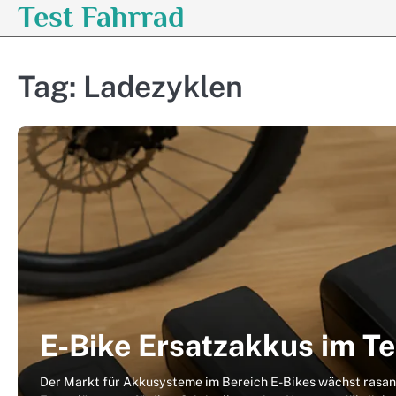
Test Fahrrad
Skip
to
content
Tag:
Ladezyklen
E-Bike Ersatzakkus im Te
Der Markt für Akkusysteme im Bereich E-Bikes wächst rasan