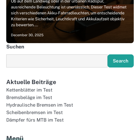
Ob auf dem Landweg oder in der urbanen Radspur,
ausreichende Beleuchtung ist unerlässlich. Dieser Test widmet
sich verschiedenen Akku-Fahrradleuchten, um entscheidende
Kriterien wie Sicherheit, Leuchtkraft und Akkulaufzeit objektiv
zu bewerten.…
December 30, 2025
Suchen
Search
Aktuelle Beiträge
Kettenblätter im Test
Bremsbeläge im Test
Hydraulische Bremsen im Test
Scheibenbremsen im Test
Dämpfer fürs MTB im Test
Menü