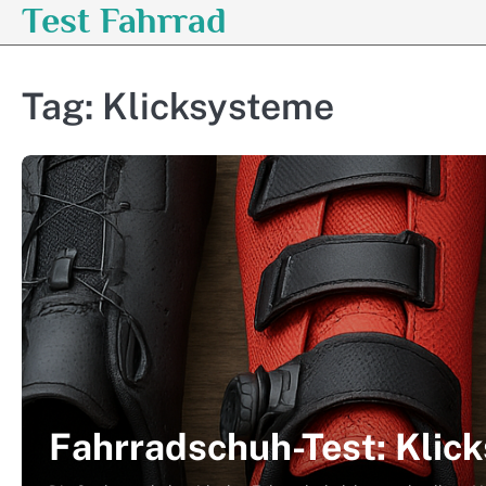
Test Fahrrad
Skip
to
content
Tag:
Klicksysteme
Fahrradschuh-Test: Klic