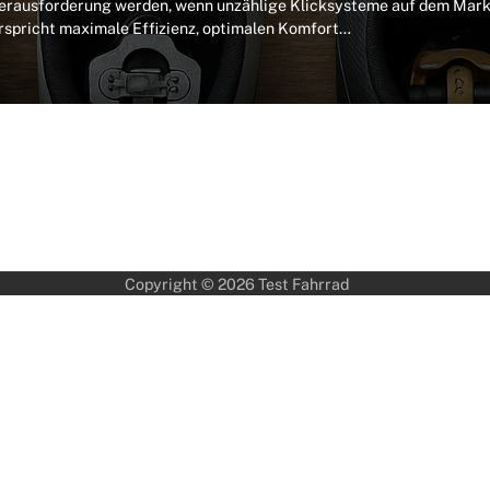
Herausforderung werden, wenn unzählige Klicksysteme auf dem Mark
erspricht maximale Effizienz, optimalen Komfort…
Copyright © 2026
Test Fahrrad