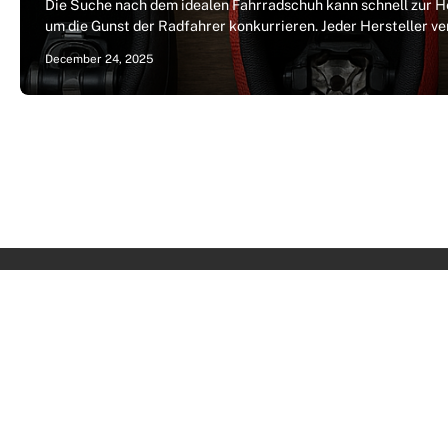
Die Suche nach dem idealen Fahrradschuh kann schnell zur 
um die Gunst der Radfahrer konkurrieren. Jeder Hersteller v
December 24, 2025