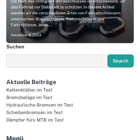
Die Wahl des richtigen Fahrradschlosses ist entscheidend, um
das Fahrrad vor Diebstahl zu schützen. In diesem Artikel
werden wir die verschiedenen Arten von Fahrradschlössern
untersuchen: Bügelschlösser, Kettenschlösser und
Faltschlösser. Jedes…
December 8, 2024
Suchen
Search
Aktuelle Beiträge
Kettenblätter im Test
Bremsbeläge im Test
Hydraulische Bremsen im Test
Scheibenbremsen im Test
Dämpfer fürs MTB im Test
Menü