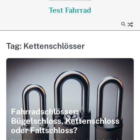
Skip
Test Fahrrad
to
content
Tag:
Kettenschlösser
Fahrradschlösser:
Bügelschloss, Kettenschloss
oder Faltschloss?