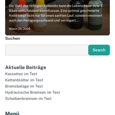
Die Wahl des richtigen Kettenöls kann die Lebensdauer Ihrer E-
Bikes entscheidend beeinflussen. Eine optimal geschmierte
Kette sorgt nicht nur für einen sanften Lauf, sondern minimiert
auch den Reinigungsaufwand und verringert…
March 29, 2026
Suchen
Search
Aktuelle Beiträge
Kassetten im Test
Kettenblätter im Test
Bremsbeläge im Test
Hydraulische Bremsen im Test
Scheibenbremsen im Test
Menü