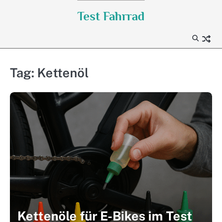
Skip
Test Fahrrad
to
content
Tag:
Kettenöl
Kettenöle für E-Bikes im Test