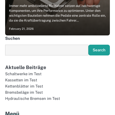
Immer mehr ambitionierte Radfahrer setzen auf hochwertige
Komponenten, um ihre Performance zu optimieren. Unter den
wichtigsten Bauteilen nehmen die Pedale eine zentrale Rolle ein,
da sie die Kraftübertragung zwischen Fahrer…
February 21, 2026
Suchen
Search
Aktuelle Beiträge
Schaltwerke im Test
Kassetten im Test
Kettenblätter im Test
Bremsbeläge im Test
Hydraulische Bremsen im Test
Menü