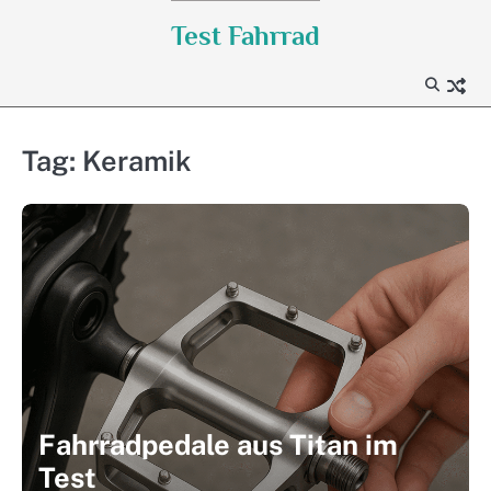
Skip
Test Fahrrad
to
content
Tag:
Keramik
Fahrradpedale aus Titan im
Test