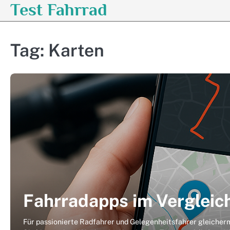
Test Fahrrad
Skip
to
content
Tag:
Karten
Fahrradapps im Vergleic
Für passionierte Radfahrer und Gelegenheitsfahrer gleicher