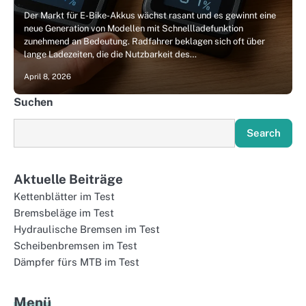
Der Markt für E-Bike-Akkus wächst rasant und es gewinnt eine
neue Generation von Modellen mit Schnellladefunktion
zunehmend an Bedeutung. Radfahrer beklagen sich oft über
lange Ladezeiten, die die Nutzbarkeit des…
April 8, 2026
Suchen
Search
Aktuelle Beiträge
Kettenblätter im Test
Bremsbeläge im Test
Hydraulische Bremsen im Test
Scheibenbremsen im Test
Dämpfer fürs MTB im Test
Menü