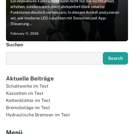
Ein innovatives Fahrradlicht kann nicht nur die Sichtbarkeit
erhöhen, sondern auch den Fahrkomfort dank smarter
Funktionen deutlich verbessern. In diesem Artikel analysieren
wir, wie moderne LED-Leuchten mit Sensoren und App-
Steuerung…
February 11, 2026
Suchen
Search
Aktuelle Beiträge
Schaltwerke im Test
Kassetten im Test
Kettenblätter im Test
Bremsbeläge im Test
Hydraulische Bremsen im Test
Menü