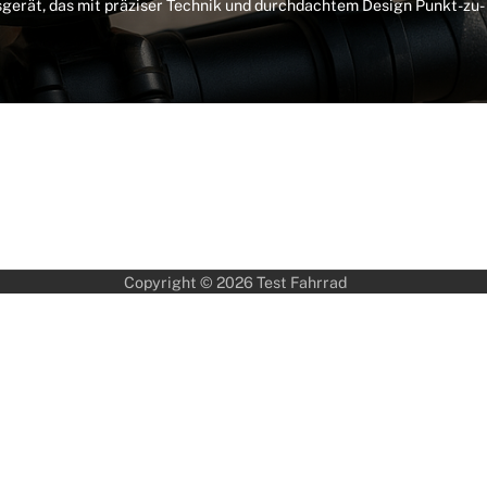
nsgerät, das mit präziser Technik und durchdachtem Design Punkt-zu-
Copyright © 2026
Test Fahrrad