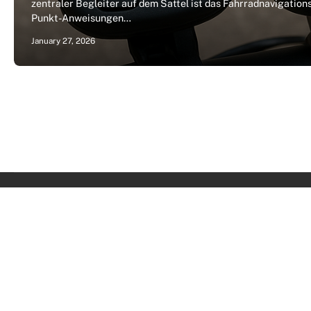
zentraler Begleiter auf dem Sattel ist das Fahrradnavigatio
Punkt-Anweisungen…
January 27, 2026