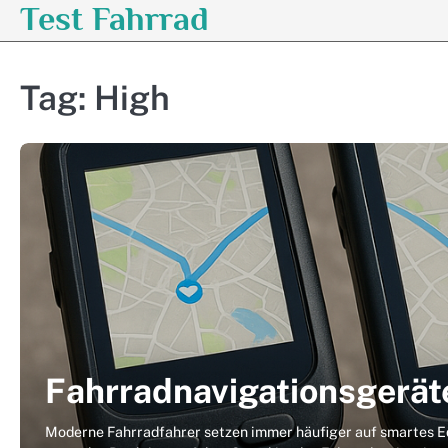
Test Fahrrad
Skip
to
content
Tag:
High
Fahrradnavigationsgerät
Moderne Fahrradfahrer setzen immer häufiger auf smartes Eq