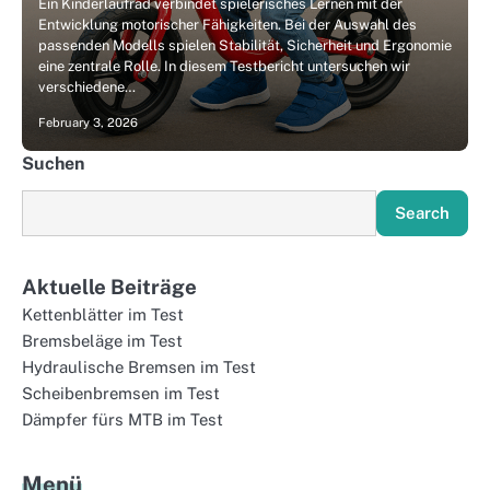
Ein Kinderlaufrad verbindet spielerisches Lernen mit der
Entwicklung motorischer Fähigkeiten. Bei der Auswahl des
passenden Modells spielen Stabilität, Sicherheit und Ergonomie
eine zentrale Rolle. In diesem Testbericht untersuchen wir
verschiedene…
February 3, 2026
Suchen
Search
Aktuelle Beiträge
Kettenblätter im Test
Bremsbeläge im Test
Hydraulische Bremsen im Test
Scheibenbremsen im Test
Dämpfer fürs MTB im Test
Menü