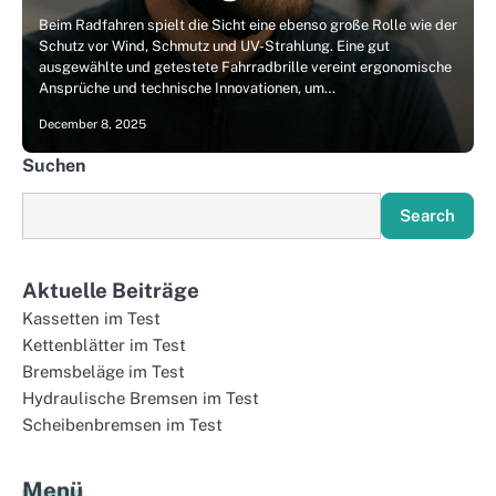
Beim Radfahren spielt die Sicht eine ebenso große Rolle wie der
Schutz vor Wind, Schmutz und UV-Strahlung. Eine gut
ausgewählte und getestete Fahrradbrille vereint ergonomische
Ansprüche und technische Innovationen, um…
December 8, 2025
Suchen
Search
Aktuelle Beiträge
Kassetten im Test
Kettenblätter im Test
Bremsbeläge im Test
Hydraulische Bremsen im Test
Scheibenbremsen im Test
Menü