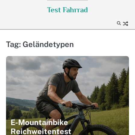
Skip
Test Fahrrad
to
content
Tag:
Geländetypen
E-Mountainbike
Reichweitentest