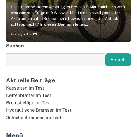
Die stetige Weiterentwicklung im Bereich E-Mountainbikes wirft
eine zentrale Frage auf: Wie weit lässt sich ein vollgepackter
Akku unter realen Bedingungen bewegen, bevor der Antrieb
schlappmacht? In diesem Beitrag stellen…
January 20, 2026
Suchen
Search
Aktuelle Beiträge
Kassetten im Test
Kettenblätter im Test
Bremsbeläge im Test
Hydraulische Bremsen im Test
Scheibenbremsen im Test
Menü