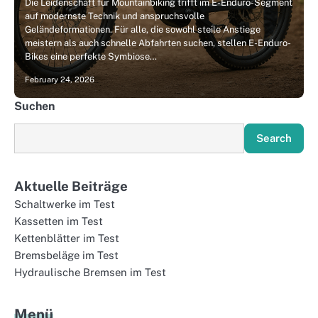
Die Leidenschaft für Mountainbiking trifft im E-Enduro-Segment
auf modernste Technik und anspruchsvolle
Geländeformationen. Für alle, die sowohl steile Anstiege
meistern als auch schnelle Abfahrten suchen, stellen E-Enduro-
Bikes eine perfekte Symbiose…
February 24, 2026
Suchen
Search
Aktuelle Beiträge
Schaltwerke im Test
Kassetten im Test
Kettenblätter im Test
Bremsbeläge im Test
Hydraulische Bremsen im Test
Menü