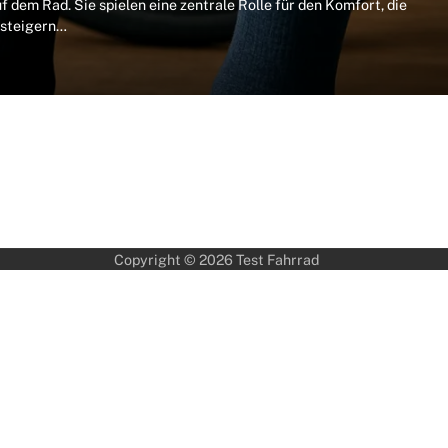
 dem Rad. Sie spielen eine zentrale Rolle für den Komfort, die
nsteigern…
Copyright © 2026
Test Fahrrad