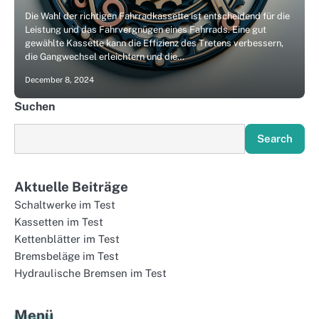
Die Wahl der richtigen Fahrradkassette ist entscheidend für die
Leistung und das Fahrvergnügen eines Fahrrads. Eine gut
gewählte Kassette kann die Effizienz des Tretens verbessern,
die Gangwechsel erleichtern und die…
December 8, 2024
Suchen
Search
Aktuelle Beiträge
Schaltwerke im Test
Kassetten im Test
Kettenblätter im Test
Bremsbeläge im Test
Hydraulische Bremsen im Test
Menü