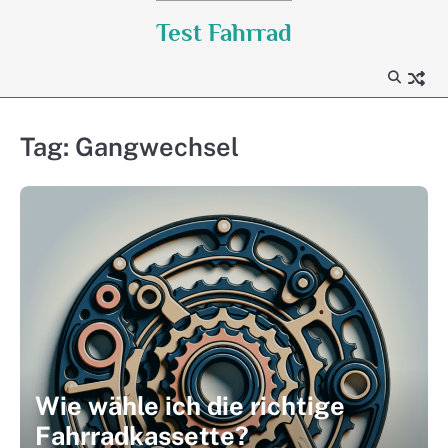
Skip
Test Fahrrad
to
content
Tag:
Gangwechsel
Wie wähle ich die richtige
Fahrradkassette?