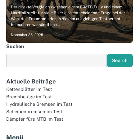
Der direkte Vergleich zwischen einem E-MTB Fully und einem
Hardtail stellt für viele Biker eine entscheidende Frage bei der
Wahl des Traumrads dar. In diesem ausgiebigen Testbericht
beleuchten wir sämtliche…
December 25, 2025
Suchen
Search
Aktuelle Beiträge
Kettenblätter im Test
Bremsbeläge im Test
Hydraulische Bremsen im Test
Scheibenbremsen im Test
Dämpfer fürs MTB im Test
Menü