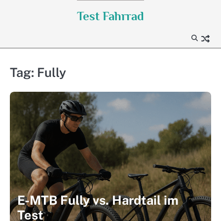
Skip
Test Fahrrad
to
content
Tag:
Fully
E-MTB Fully vs. Hardtail im
Test