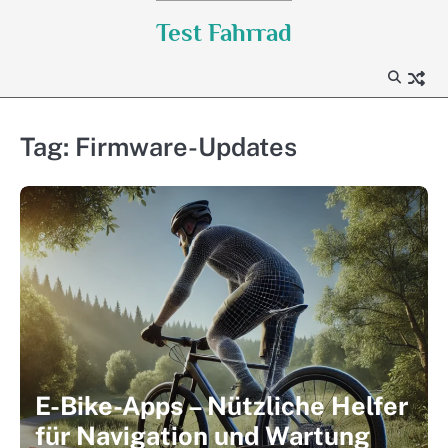
Skip
Test Fahrrad
to
content
Tag:
Firmware-Updates
E-Bike-Apps – Nützliche Helfer
für Navigation und Wartung