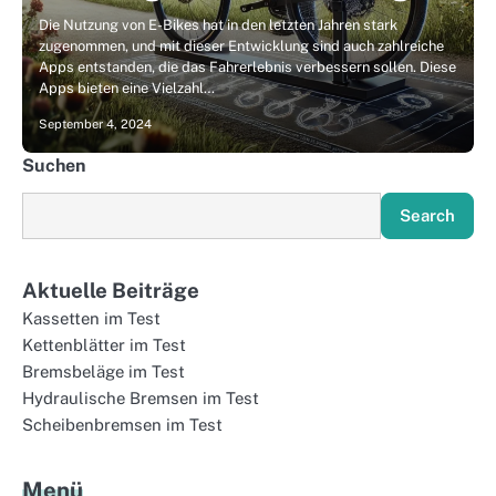
Die Nutzung von E-Bikes hat in den letzten Jahren stark
zugenommen, und mit dieser Entwicklung sind auch zahlreiche
Apps entstanden, die das Fahrerlebnis verbessern sollen. Diese
Apps bieten eine Vielzahl…
September 4, 2024
Suchen
Search
Aktuelle Beiträge
Kassetten im Test
Kettenblätter im Test
Bremsbeläge im Test
Hydraulische Bremsen im Test
Scheibenbremsen im Test
Menü