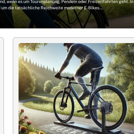
end, wenn es um Tourenplanung, Pendeln oder Freizeitfahrten geht. In
nd um die tatsächliche Reichweite moderner E-Bikes…