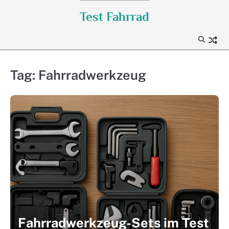
Skip
Test Fahrrad
to
content
Tag:
Fahrradwerkzeug
Fahrradwerkzeug-Sets im Test