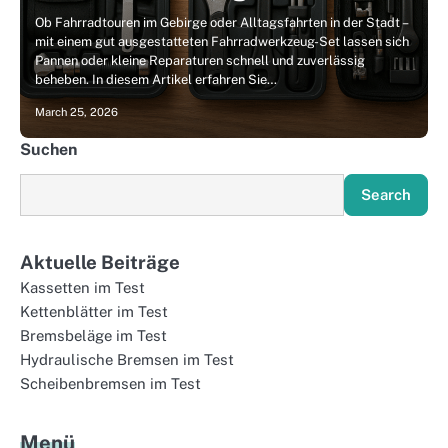
Ob Fahrradtouren im Gebirge oder Alltagsfahrten in der Stadt –
mit einem gut ausgestatteten Fahrradwerkzeug-Set lassen sich
Pannen oder kleine Reparaturen schnell und zuverlässig
beheben. In diesem Artikel erfahren Sie…
March 25, 2026
Suchen
Search
Aktuelle Beiträge
Kassetten im Test
Kettenblätter im Test
Bremsbeläge im Test
Hydraulische Bremsen im Test
Scheibenbremsen im Test
Menü