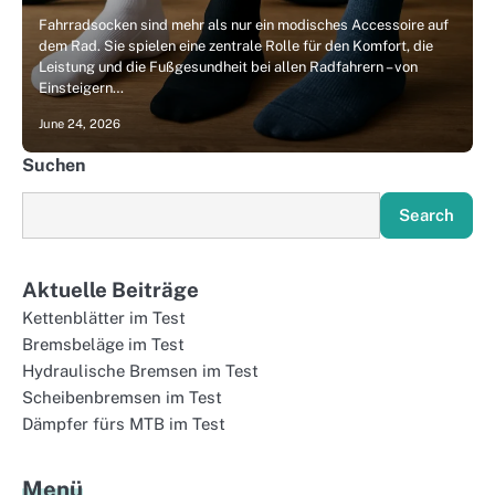
Fahrradsocken sind mehr als nur ein modisches Accessoire auf
dem Rad. Sie spielen eine zentrale Rolle für den Komfort, die
Leistung und die Fußgesundheit bei allen Radfahrern – von
Einsteigern…
June 24, 2026
Suchen
Search
Aktuelle Beiträge
Kettenblätter im Test
Bremsbeläge im Test
Hydraulische Bremsen im Test
Scheibenbremsen im Test
Dämpfer fürs MTB im Test
Menü