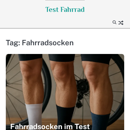
Skip
Test Fahrrad
to
content
Tag:
Fahrradsocken
Fahrradsocken im Test