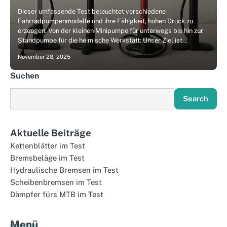
Dieser umfassende Test beleuchtet verschiedene
Fahrradpumpenmodelle und ihre Fähigkeit, hohen Druck zu
erzeugen. Von der kleinen Minipumpe für unterwegs bis hin zur
Standpumpe für die heimische Werkstatt: Unser Ziel ist…
November 28, 2025
Suchen
Search
Aktuelle Beiträge
Kettenblätter im Test
Bremsbeläge im Test
Hydraulische Bremsen im Test
Scheibenbremsen im Test
Dämpfer fürs MTB im Test
Menü