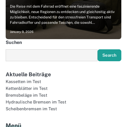
Die Reise mit dem Fahrrad eröffnet eine faszinierende
Möglichkeit, neue Regionen zu entdecken und gleichzeitig aktiv
zu bleiben. Entscheidend für den stressfreien Transport sind
Fahrradkoffer und passende Taschen, die sowohl…
January 9, 2026
Suchen
Search
Aktuelle Beiträge
Kassetten im Test
Kettenblätter im Test
Bremsbeläge im Test
Hydraulische Bremsen im Test
Scheibenbremsen im Test
Menü